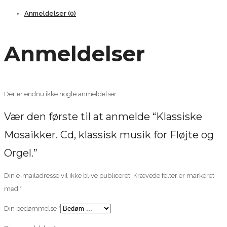
for
Anmeldelser (0)
Fløjte
og
Anmeldelser
Orgel.
antal
Der er endnu ikke nogle anmeldelser.
Vær den første til at anmelde “Klassiske
Mosaikker. Cd, klassisk musik for Fløjte og
Orgel.”
Din e-mailadresse vil ikke blive publiceret.
Krævede felter er markeret
med
*
Din bedømmelse
*