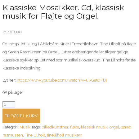
Klassiske Mosaikker. Cd, klassisk
musik for Fløjte og Orgel.
kr.
100,00
Cd indspillet i 2013 i Abildgård Kirke i Frederikshavn. Tine Lilholt på fløjte
og Søren Rasmussen på Orgel. Lutter ørehængende let tilgængelige
klassiske stykker spillet med stor musikalsk overskud. Tine Lilholts første
klassiske indspilning.
Lyt her:
https://www.youtube.com/watch?v=ul-GetOFfJI
95 på lager
Klassiske
Mosaikker.
TILFØJ TIL KURV
Cd,
Kategori:
Musik
Tags:
billedkunstner
,
fløjte
,
klassisk musik
,
orgel
,
søren
klassisk
rasmussen
,
Tine Lilholt
,
tinelilholt musikerr
musik