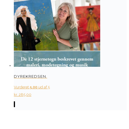
DYREKREDSEN.
Vurderet
5.00
ud af 5
kr.
285,00