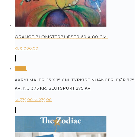
ORANGE BLOMSTERBLÆSER 60 X 80 CM.
kr.
6.000,00
Tilbud
AKRYLMALERI 15 X 15 CM. TYRKISE NUANCER. FØR 775
KR. NU 375 KR. SLUTSPURT 275 KR
Original
Current
kr.
775,00
kr.
275,00
price
price
was:
is:
kr. 775,00.
kr. 275,00.