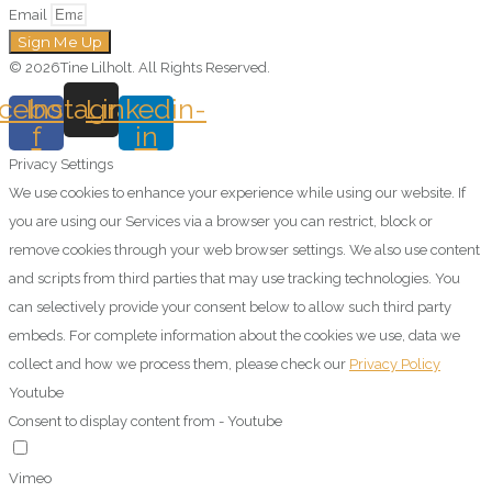
Email
Sign Me Up
© 2026Tine Lilholt. All Rights Reserved.
cebook-
Instagram
Linkedin-
f
in
Privacy Settings
We use cookies to enhance your experience while using our website. If
you are using our Services via a browser you can restrict, block or
remove cookies through your web browser settings. We also use content
and scripts from third parties that may use tracking technologies. You
can selectively provide your consent below to allow such third party
embeds. For complete information about the cookies we use, data we
collect and how we process them, please check our
Privacy Policy
Youtube
Consent to display content from - Youtube
Vimeo