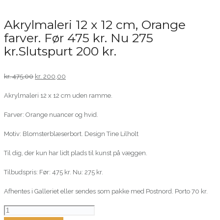
Akrylmaleri 12 x 12 cm, Orange
farver. Før 475 kr. Nu 275
kr.Slutspurt 200 kr.
Original
Current
kr.
475,00
kr.
200,00
price
price
Akrylmaleri 12 x 12 cm uden ramme.
was:
is:
kr. 475,00.
kr. 200,00.
Farver: Orange nuancer og hvid.
Motiv: Blomsterblæserbort. Design Tine Lilholt
Til dig, der kun har lidt plads til kunst på væggen.
Tilbudspris: Før: 475 kr. Nu: 275 kr.
Afhentes i Galleriet eller sendes som pakke med Postnord. Porto 70 kr.
Akrylmaleri