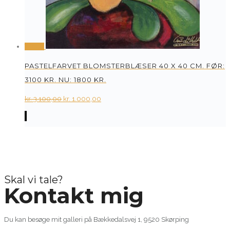
Tilbud
PASTELFARVET BLOMSTERBLÆSER 40 X 40 CM. FØR:
3100 KR. NU: 1800 KR.
Original
Current
kr.
3.100,00
kr.
1.000,00
price
price
was:
is:
kr. 3.100,00.
kr. 1.000,00.
Skal vi tale?
Kontakt mig
Du kan besøge mit galleri på Bækkedalsvej 1, 9520 Skørping