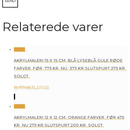
Relaterede varer
Tilbud
AKRYLMALERI 15 X 15 CM. BLÅ LYSEBLÅ GULE RØDE
FARVER. FØR: 775 KR. NU: 375 KR.SLUTSPURT 275 KR.
SOLGT.
Original
Current
kr.
775,00
kr.
275,00
price
price
was:
is:
Tilbud
kr. 775,00.
kr. 275,00.
AKRYLMALERI 12 X 12 CM. ORANGE FARVER. FØR 475
KR. NU 275 KR.SLUTSPURT 200 KR. SOLGT.