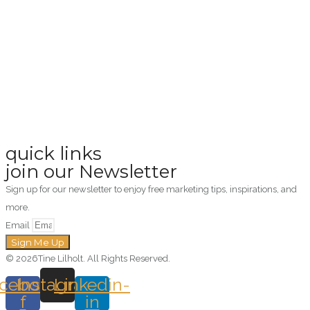
quick links
join our Newsletter
Sign up for our newsletter to enjoy free marketing tips, inspirations, and
more.
Email
Sign Me Up
© 2026Tine Lilholt. All Rights Reserved.
cebook-
Instagram
Linkedin-
f
in