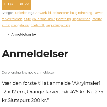
12
TILFØJ TIL KURV
x
Kategori:
Malerier
Tags:
Artwork
,
billedkunstner
,
boligindretning
,
Farver
,
12
farvestrålende
,
fløjte
,
galleritinelilholt
,
indretning
,
inspirerende
,
interiør
,
cm,
kunst
,
orangefarver
,
tinelilholt
,
vægudsmykning
Orange
farver.
Anmeldelser (0)
Før
475
Anmeldelser
kr.
Nu
275
kr.Slutspurt
Der er endnu ikke nogle anmeldelser.
200
Vær den første til at anmelde “Akrylmaleri
kr.
antal
12 x 12 cm, Orange farver. Før 475 kr. Nu 275
kr.Slutspurt 200 kr.”