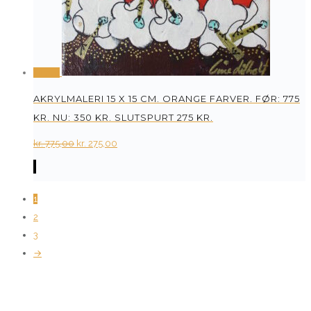
Tilbud
AKRYLMALERI 15 X 15 CM. ORANGE FARVER. FØR: 775
KR. NU: 350 KR. SLUTSPURT 275 KR.
Original
Current
kr.
775,00
kr.
275,00
price
price
was:
is:
kr. 775,00.
kr. 275,00.
1
2
3
→