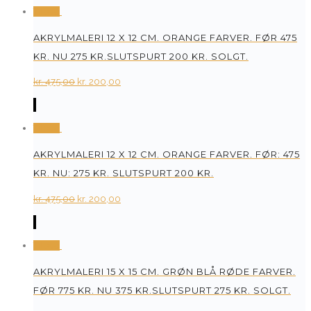
was:
is:
Tilbud
kr. 475,00.
kr. 200,00.
AKRYLMALERI 12 X 12 CM. ORANGE FARVER. FØR 475
KR. NU 275 KR.SLUTSPURT 200 KR. SOLGT.
Original
Current
kr.
475,00
kr.
200,00
price
price
was:
is:
Tilbud
kr. 475,00.
kr. 200,00.
AKRYLMALERI 12 X 12 CM. ORANGE FARVER. FØR: 475
KR. NU: 275 KR. SLUTSPURT 200 KR.
Original
Current
kr.
475,00
kr.
200,00
price
price
was:
is:
Tilbud
kr. 475,00.
kr. 200,00.
AKRYLMALERI 15 X 15 CM. GRØN BLÅ RØDE FARVER.
FØR 775 KR. NU 375 KR.SLUTSPURT 275 KR. SOLGT.