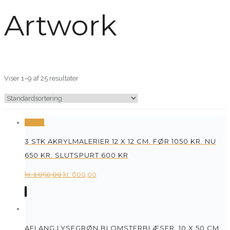
Artwork
Viser 1–9 af 25 resultater
Tilbud
3 STK AKRYLMALERIER 12 X 12 CM. FØR 1050 KR. NU
650 KR. SLUTSPURT 600 KR
Original
Current
kr.
1.050,00
kr.
600,00
price
price
was:
is:
kr. 1.050,00.
kr. 600,00.
AFLANG LYSEGRØN BLOMSTERBLÆSER. 10 X 50 CM.