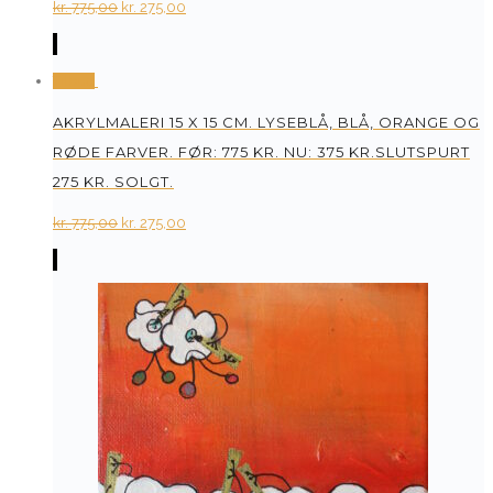
Original
Current
kr.
775,00
kr.
275,00
price
price
was:
is:
Tilbud
kr. 775,00.
kr. 275,00.
AKRYLMALERI 15 X 15 CM. LYSEBLÅ, BLÅ, ORANGE OG
RØDE FARVER. FØR: 775 KR. NU: 375 KR.SLUTSPURT
275 KR. SOLGT.
Original
Current
kr.
775,00
kr.
275,00
price
price
was:
is:
kr. 775,00.
kr. 275,00.