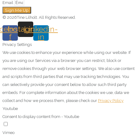
Email
Sign Me Up
© 2026Tine Lilholt. All Rights Reserved.
cebook-
Instagram
Linkedin-
f
in
Privacy Settings
We use cookies to enhance your experience while using our website. If
you are using our Services via a browser you can restrict, block or
remove cookies through your web browser settings. We also use content
and scripts from third parties that may use tracking technologies. You
can selectively provide your consent below to allow such third party
embeds. For complete information about the cookies we use, data we
collect and how we process them, please check our
Privacy Policy
Youtube
Consent to display content from - Youtube
Vimeo