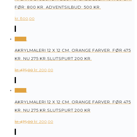
FØR: 800 KR. ADVENTSILBUD: 500 KR.
kr.
800,00
Tilbud
AKRYLMALERI 12 X 12 CM, ORANGE FARVER. FØR 475
KR. NU 275 KR.SLUTSPURT 200 KR.
Original
Current
kr.
475,00
kr.
200,00
price
price
was:
is:
Tilbud
kr. 475,00.
kr. 200,00.
AKRYLMALERI 12 X 12 CM. ORANGE FARVER. FØR 475
KR. NU 275 KR.SLUTSPURT 200 KR
Original
Current
kr.
475,00
kr.
200,00
price
price