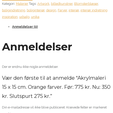
Kategori:
Malerier
Tags:
Artwork
,
billedkunstner
,
Blomsterblæser
,
15
boligindretning
,
boliginteriør
,
design
,
Farver
,
interiør
,
interiør indretning
cm.
inspiration
,
udsalg
,
unika
Orange
farver.
Anmeldelser (0)
Før:
775
Anmeldelser
kr.
Nu:
350
kr.
Der er endnu ikke nogle anmeldelser.
Slutspurt
Vær den første til at anmelde “Akrylmaleri
275
kr.
15 x 15 cm. Orange farver. Før: 775 kr. Nu: 350
antal
kr. Slutspurt 275 kr.”
Din e-mailadresse vil ikke blive publiceret.
Krævede felter er markeret