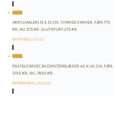
price
price
was:
is:
Tilbud
kr. 950,00.
kr. 350,00.
AKRYLMALERI 15 X 15 CM. TYRKISE FARVER. FØR 775
KR. NU 375 KR. SLUTSPURT 275 KR.
Original
Current
kr.
775,00
kr.
275,00
price
price
was:
is:
Tilbud
kr. 775,00.
kr. 275,00.
PASTELFARVET BLOMSTERBLÆSER 40 X 40 CM. FØR:
3100 KR. NU: 1800 KR.
Original
Current
kr.
3.100,00
kr.
1.000,00
price
price
was:
is:
kr. 3.100,00.
kr. 1.000,00.