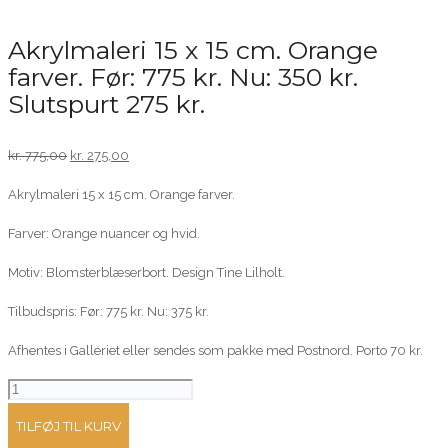
Akrylmaleri 15 x 15 cm. Orange
farver. Før: 775 kr. Nu: 350 kr.
Slutspurt 275 kr.
Original
Current
kr.
775,00
kr.
275,00
price
price
Akrylmaleri 15 x 15 cm. Orange farver.
was:
is:
kr. 775,00.
kr. 275,00.
Farver: Orange nuancer og hvid.
Motiv: Blomsterblæserbort. Design Tine Lilholt.
Tilbudspris: Før: 775 kr. Nu: 375 kr.
Afhentes i Galleriet eller sendes som pakke med Postnord. Porto 70 kr.
Akrylmaleri
15
TILFØJ TIL KURV
x