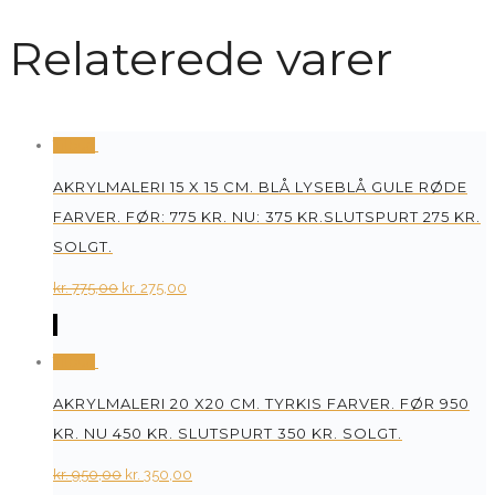
Relaterede varer
Tilbud
AKRYLMALERI 15 X 15 CM. BLÅ LYSEBLÅ GULE RØDE
FARVER. FØR: 775 KR. NU: 375 KR.SLUTSPURT 275 KR.
SOLGT.
Original
Current
kr.
775,00
kr.
275,00
price
price
was:
is:
Tilbud
kr. 775,00.
kr. 275,00.
AKRYLMALERI 20 X20 CM. TYRKIS FARVER. FØR 950
KR. NU 450 KR. SLUTSPURT 350 KR. SOLGT.
Original
Current
kr.
950,00
kr.
350,00