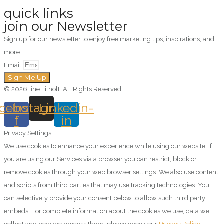
quick links
join our Newsletter
Sign up for our newsletter to enjoy free marketing tips, inspirations, and
more.
Email
Sign Me Up
© 2026Tine Lilholt. All Rights Reserved.
cebook-
Instagram
Linkedin-
f
in
Privacy Settings
We use cookies to enhance your experience while using our website. If
you are using our Services via a browser you can restrict, block or
remove cookies through your web browser settings. We also use content
and scripts from third parties that may use tracking technologies. You
can selectively provide your consent below to allow such third party
embeds. For complete information about the cookies we use, data we