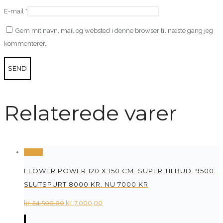
E-mail
*
Gem mit navn, mail og websted i denne browser til næste gang jeg
kommenterer.
Relaterede varer
Tilbud
FLOWER POWER 120 X 150 CM. SUPER TILBUD. 9500.
SLUTSPURT 8000 KR. NU 7000 KR
Original
Current
kr.
24.500,00
kr.
7.000,00
price
price