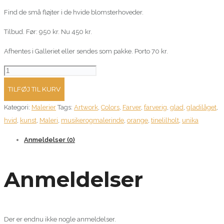
Find de små fløjter i de hvide blomsterhoveder.
Tilbud. Før: 950 kr. Nu 450 kr.
Afhentes i Galleriet eller sendes som pakke. Porto 70 kr.
Akrylmaleri
20
TILFØJ TIL KURV
x
Kategori:
Malerier
Tags:
Artwork
,
Colors
,
Farver
,
farverig
,
glad
,
gladilåget
,
20
hvid
,
kunst
,
Maleri
,
musikerogmalerinde
,
orange
,
tinelilholt
,
unika
cm.
Orange
Anmeldelser (0)
og
hvide
Anmeldelser
farver.
Før:
950
kr.
Der er endnu ikke nogle anmeldelser.