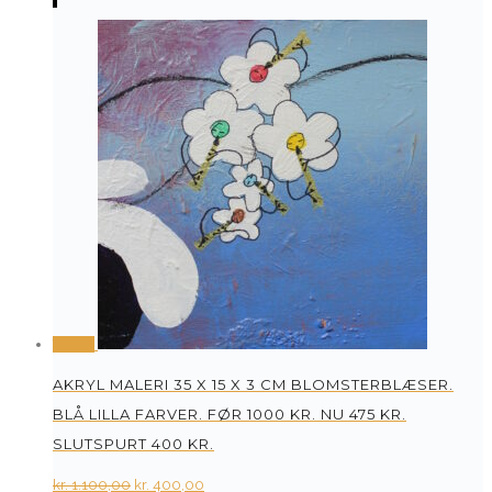
was:
is:
kr. 775,00.
kr. 275,00.
Tilbud
AKRYL MALERI 35 X 15 X 3 CM BLOMSTERBLÆSER.
BLÅ LILLA FARVER. FØR 1000 KR. NU 475 KR.
SLUTSPURT 400 KR.
Original
Current
kr.
1.100,00
kr.
400,00