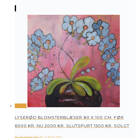
price
price
was:
is:
kr. 1.100,00.
kr. 400,00.
Tilbud
LYSERØD BLOMSTERBLÆSER 80 X 100 CM. FØR
6000 KR. NU 2000 KR. SLUTSPURT 1500 KR. SOLGT
Original
Current
kr.
6.000,00
kr.
1.500,00