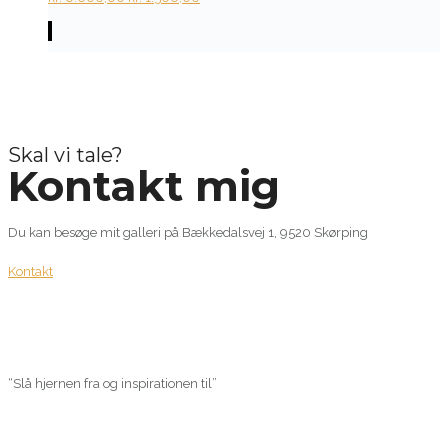
price
price
was:
is:
kr. 6.000,00.
kr. 1.500,00.
Skal vi tale?
Kontakt mig
Du kan besøge mit galleri på Bækkedalsvej 1, 9520 Skørping
Kontakt
“Slå hjernen fra og inspirationen til”