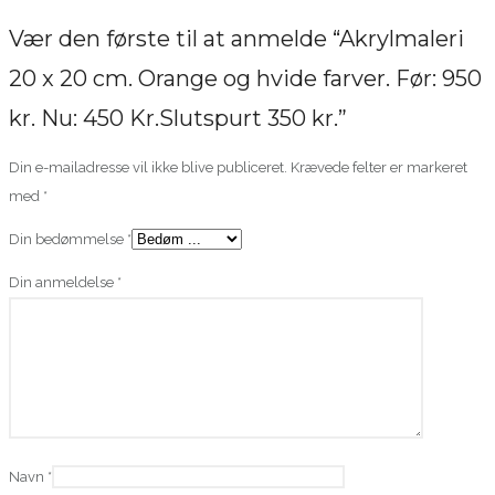
Nu:
Vær den første til at anmelde “Akrylmaleri
450
Kr.Slutspurt
20 x 20 cm. Orange og hvide farver. Før: 950
350
kr. Nu: 450 Kr.Slutspurt 350 kr.”
kr.
antal
Din e-mailadresse vil ikke blive publiceret.
Krævede felter er markeret
med
*
Din bedømmelse
*
Din anmeldelse
*
Navn
*