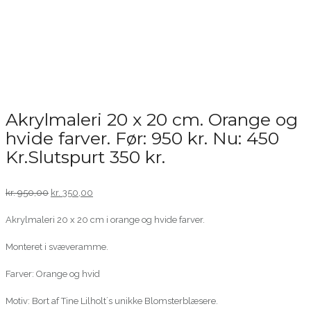
Akrylmaleri 20 x 20 cm. Orange og
hvide farver. Før: 950 kr. Nu: 450
Kr.Slutspurt 350 kr.
Original
Current
kr.
950,00
kr.
350,00
price
price
Akrylmaleri 20 x 20 cm i orange og hvide farver.
was:
is:
kr. 950,00.
kr. 350,00.
Monteret i svæveramme.
Farver: Orange og hvid
Motiv: Bort af Tine Lilholt´s unikke Blomsterblæsere.