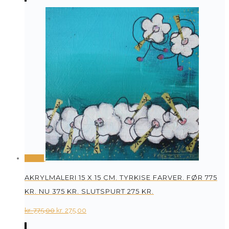
was:
is:
kr. 24.500,00.
kr. 7.000,00.
Tilbud
AKRYLMALERI 15 X 15 CM. TYRKISE FARVER. FØR 775
KR. NU 375 KR. SLUTSPURT 275 KR.
Original
Current
kr.
775,00
kr.
275,00
price
price