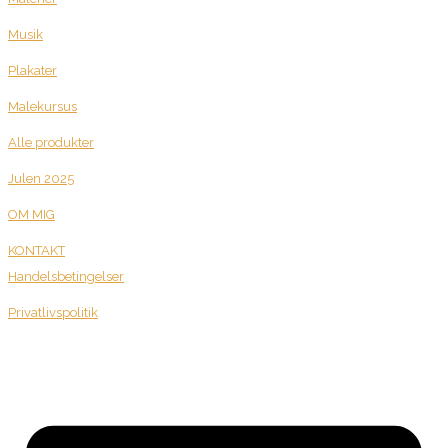
Musik
Plakater
Malekursus
Alle produkter
Julen 2025
OM MIG
KONTAKT
Handelsbetingelser
Privatlivspolitik