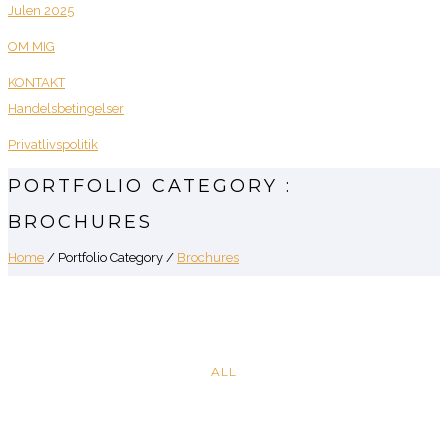
Julen 2025
OM MIG
KONTAKT
Handelsbetingelser
Privatlivspolitik
PORTFOLIO CATEGORY :
BROCHURES
Home
/ Portfolio Category /
Brochures
PAGE
BUILDER
ALL
V8
Brochures
·
Mobile