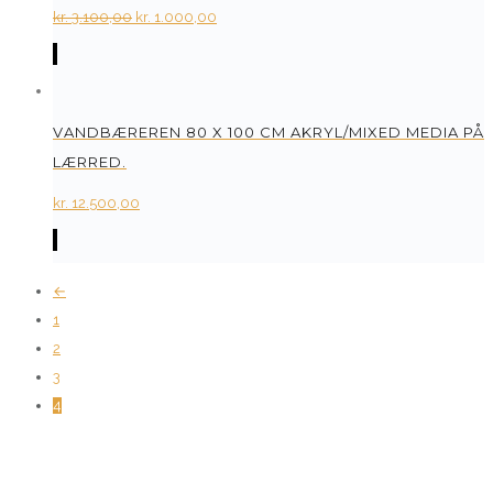
Original
Current
kr.
3.100,00
kr.
1.000,00
price
price
was:
is:
kr. 3.100,00.
kr. 1.000,00.
VANDBÆREREN 80 X 100 CM AKRYL/MIXED MEDIA PÅ
LÆRRED.
kr.
12.500,00
←
1
2
3
4