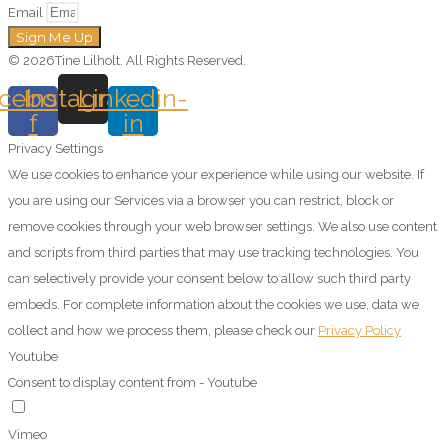
Email
Sign Me Up
© 2026Tine Lilholt. All Rights Reserved.
cebook-
Instagram
Linkedin-
f
in
Privacy Settings
We use cookies to enhance your experience while using our website. If
you are using our Services via a browser you can restrict, block or
remove cookies through your web browser settings. We also use content
and scripts from third parties that may use tracking technologies. You
can selectively provide your consent below to allow such third party
embeds. For complete information about the cookies we use, data we
collect and how we process them, please check our
Privacy Policy
Youtube
Consent to display content from - Youtube
Vimeo