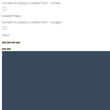
Consent to display content from - Vimeo
Google Maps
Consent to display content from - Google
Save
×