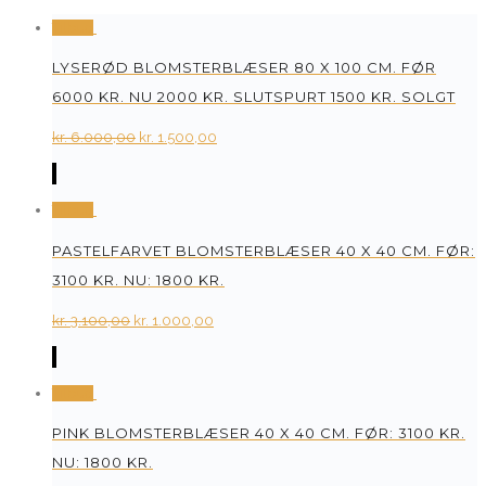
Tilbud
LYSERØD BLOMSTERBLÆSER 80 X 100 CM. FØR
6000 KR. NU 2000 KR. SLUTSPURT 1500 KR. SOLGT
Original
Current
kr.
6.000,00
kr.
1.500,00
price
price
was:
is:
Tilbud
kr. 6.000,00.
kr. 1.500,00.
PASTELFARVET BLOMSTERBLÆSER 40 X 40 CM. FØR:
3100 KR. NU: 1800 KR.
Original
Current
kr.
3.100,00
kr.
1.000,00
price
price
was:
is:
Tilbud
kr. 3.100,00.
kr. 1.000,00.
PINK BLOMSTERBLÆSER 40 X 40 CM. FØR: 3100 KR.
NU: 1800 KR.