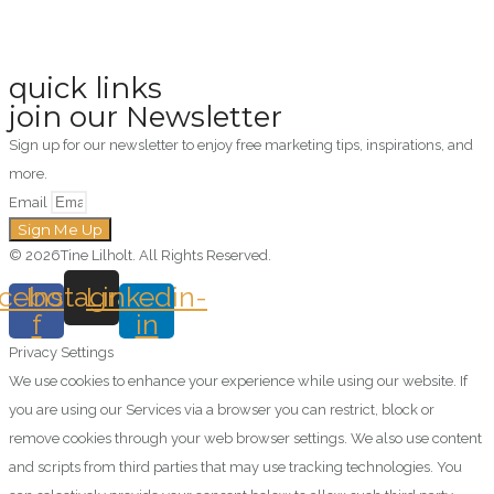
quick links
join our Newsletter
Sign up for our newsletter to enjoy free marketing tips, inspirations, and
more.
Email
Sign Me Up
© 2026Tine Lilholt. All Rights Reserved.
cebook-
Instagram
Linkedin-
f
in
Privacy Settings
We use cookies to enhance your experience while using our website. If
you are using our Services via a browser you can restrict, block or
remove cookies through your web browser settings. We also use content
and scripts from third parties that may use tracking technologies. You