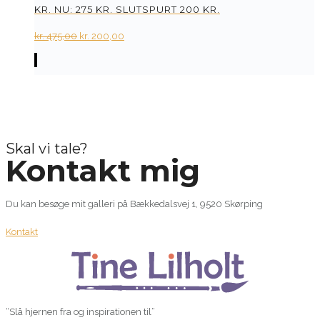
KR. NU: 275 KR. SLUTSPURT 200 KR.
Original
Current
kr.
475,00
kr.
200,00
price
price
was:
is:
kr. 475,00.
kr. 200,00.
Skal vi tale?
Kontakt mig
Du kan besøge mit galleri på Bækkedalsvej 1, 9520 Skørping
Kontakt
“Slå hjernen fra og inspirationen til”