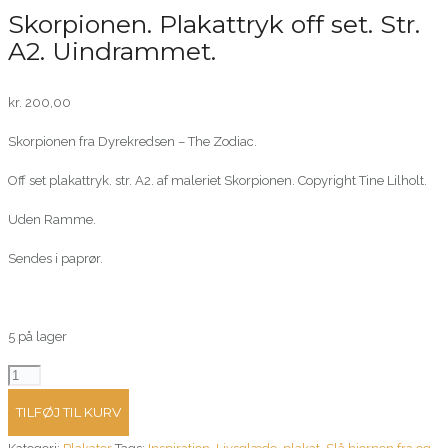
Skorpionen. Plakattryk off set. Str.
A2. Uindrammet.
kr.
200,00
Skorpionen fra Dyrekredsen – The Zodiac.
Off set plakattryk. str. A2. af maleriet Skorpionen. Copyright Tine Lilholt.
Uden Ramme.
Sendes i paprør.
5 på lager
Skorpionen.
Plakattryk
TILFØJ TIL KURV
off