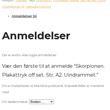
Kategori:
Plakater
Tags:
Inspiration
,
Livsglæde
,
plakat
,
Slå hjernen fra og
set.
inspirationen til
,
vægudsmykning
Str.
A2.
Anmeldelser (0)
Uindrammet.
antal
Anmeldelser
Der er endnu ikke nogle anmeldelser.
Vær den første til at anmelde “Skorpionen.
Plakattryk off set. Str. A2. Uindrammet.”
Din e-mailadresse vil ikke blive publiceret.
Krævede felter er markeret
med
*
Din bedømmelse
*