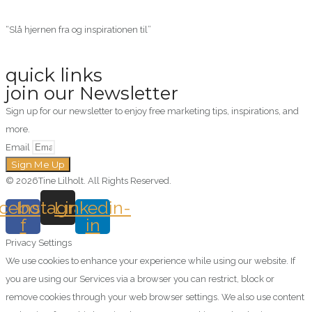
“Slå hjernen fra og inspirationen til”
quick links
join our Newsletter
Sign up for our newsletter to enjoy free marketing tips, inspirations, and
more.
Email
Sign Me Up
© 2026Tine Lilholt. All Rights Reserved.
cebook-
Instagram
Linkedin-
f
in
Privacy Settings
We use cookies to enhance your experience while using our website. If
you are using our Services via a browser you can restrict, block or
remove cookies through your web browser settings. We also use content