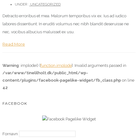
UNDER :
UNCATEGORIZED
Detracto erroribus et mea. Malorum temporibus vix ex. Ius ad iudico
labores dissentiunt. In eruditi volumus nec nibh blandit deseruisse ne
nec, vocibus albucius maluisset ex usu.
Read More
Warning
: implode() [
function.implode
]: Invalid arguments passed in
/var/www/tinelilholt.dk/public_html/wp-
content/plugins/facebook-pagelike-widget/fb_class.php
on line
42
FACEBOOK
Fornavn