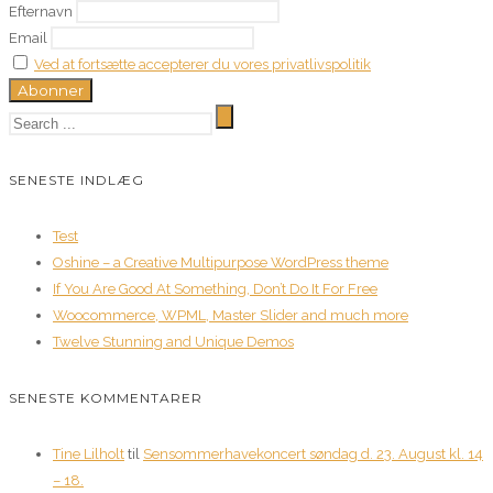
Efternavn
Email
Ved at fortsætte accepterer du vores privatlivspolitik
SENESTE INDLÆG
Test
Oshine – a Creative Multipurpose WordPress theme
If You Are Good At Something, Don’t Do It For Free
Woocommerce, WPML, Master Slider and much more
Twelve Stunning and Unique Demos
SENESTE KOMMENTARER
Tine Lilholt
til
Sensommerhavekoncert søndag d. 23. August kl. 14
– 18.