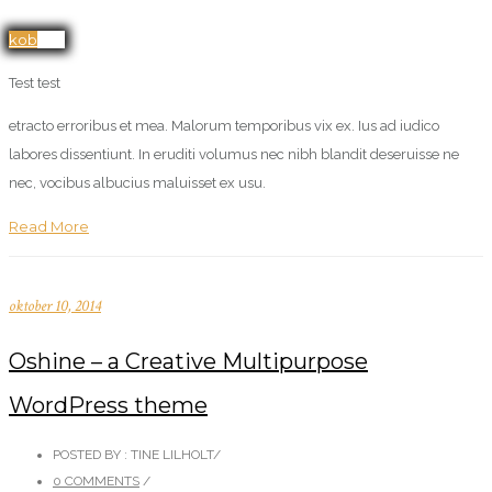
kob her
Test test
etracto erroribus et mea. Malorum temporibus vix ex. Ius ad iudico
labores dissentiunt. In eruditi volumus nec nibh blandit deseruisse ne
nec, vocibus albucius maluisset ex usu.
Read More
oktober 10, 2014
Oshine – a Creative Multipurpose
WordPress theme
POSTED BY : TINE LILHOLT
/
0 COMMENTS
/