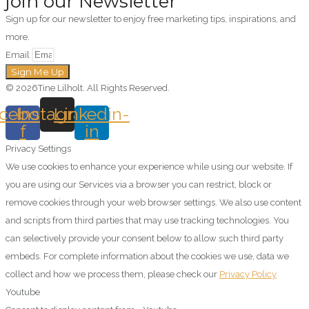
join our Newsletter
Sign up for our newsletter to enjoy free marketing tips, inspirations, and
more.
Email
Sign Me Up
© 2026Tine Lilholt. All Rights Reserved.
cebook-
Instagram
Linkedin-
f
in
Privacy Settings
We use cookies to enhance your experience while using our website. If
you are using our Services via a browser you can restrict, block or
remove cookies through your web browser settings. We also use content
and scripts from third parties that may use tracking technologies. You
can selectively provide your consent below to allow such third party
embeds. For complete information about the cookies we use, data we
collect and how we process them, please check our
Privacy Policy
Youtube