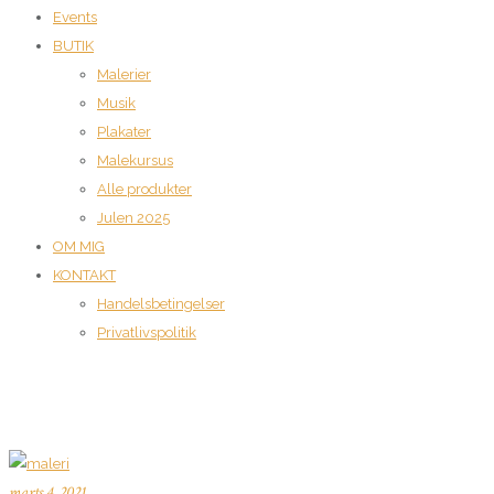
Events
BUTIK
Malerier
Musik
Plakater
Malekursus
Alle produkter
Julen 2025
OM MIG
KONTAKT
Handelsbetingelser
Privatlivspolitik
marts 4, 2021