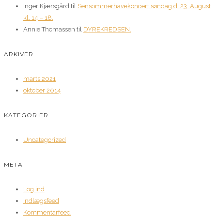
Inger Kjærsgård
til
Sensommerhavekoncert søndag d. 23. August
kl. 14 – 18.
Annie Thomassen
til
DYREKREDSEN.
ARKIVER
marts 2021
oktober 2014
KATEGORIER
Uncategorized
META
Log ind
Indlægsfeed
Kommentarfeed