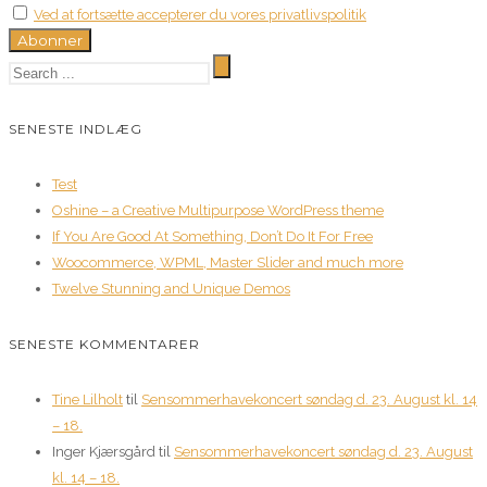
Ved at fortsætte accepterer du vores privatlivspolitik
SENESTE INDLÆG
Test
Oshine – a Creative Multipurpose WordPress theme
If You Are Good At Something, Don’t Do It For Free
Woocommerce, WPML, Master Slider and much more
Twelve Stunning and Unique Demos
SENESTE KOMMENTARER
Tine Lilholt
til
Sensommerhavekoncert søndag d. 23. August kl. 14
– 18.
Inger Kjærsgård
til
Sensommerhavekoncert søndag d. 23. August
kl. 14 – 18.