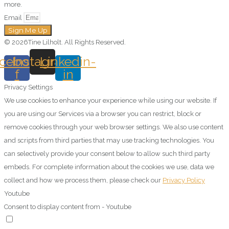
more.
Email
Sign Me Up
© 2026Tine Lilholt. All Rights Reserved.
cebook-
Instagram
Linkedin-
f
in
Privacy Settings
We use cookies to enhance your experience while using our website. If
you are using our Services via a browser you can restrict, block or
remove cookies through your web browser settings. We also use content
and scripts from third parties that may use tracking technologies. You
can selectively provide your consent below to allow such third party
embeds. For complete information about the cookies we use, data we
collect and how we process them, please check our
Privacy Policy
Youtube
Consent to display content from - Youtube