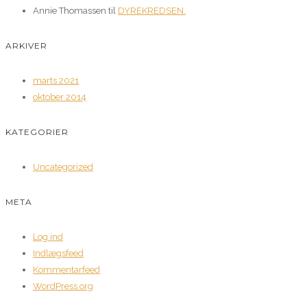
Annie Thomassen
til
DYREKREDSEN.
ARKIVER
marts 2021
oktober 2014
KATEGORIER
Uncategorized
META
Log ind
Indlægsfeed
Kommentarfeed
WordPress.org