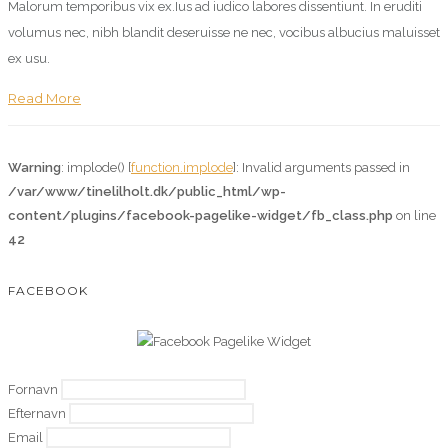
Malorum temporibus vix ex.Ius ad iudico labores dissentiunt. In eruditi
volumus nec, nibh blandit deseruisse ne nec, vocibus albucius maluisset
ex usu.
Read More
Warning
: implode() [
function.implode
]: Invalid arguments passed in
/var/www/tinelilholt.dk/public_html/wp-
content/plugins/facebook-pagelike-widget/fb_class.php
on line
42
FACEBOOK
Fornavn
Efternavn
Email