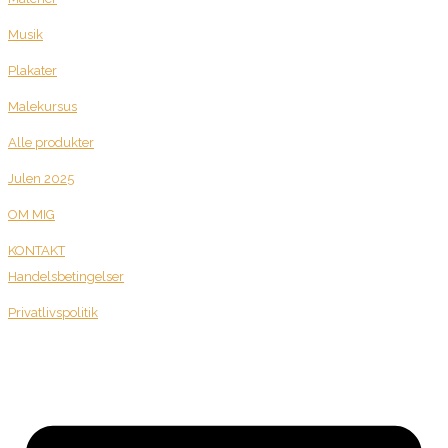
Musik
Plakater
Malekursus
Alle produkter
Julen 2025
OM MIG
KONTAKT
Handelsbetingelser
Privatlivspolitik