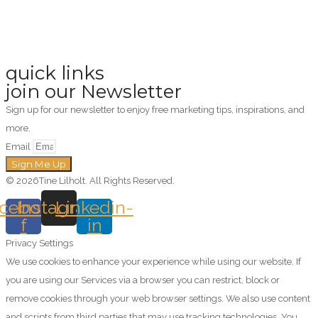
quick links
join our Newsletter
Sign up for our newsletter to enjoy free marketing tips, inspirations, and
more.
Email
Sign Me Up
© 2026Tine Lilholt. All Rights Reserved.
cebook-
Instagram
Linkedin-
f
in
Privacy Settings
We use cookies to enhance your experience while using our website. If
you are using our Services via a browser you can restrict, block or
remove cookies through your web browser settings. We also use content
and scripts from third parties that may use tracking technologies. You