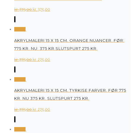
Original
Current
kr.
775,00
kr.
375,00
price
price
was:
is:
Tilbud
kr. 775,00.
kr. 375,00.
AKRYLMALERI 15 X 15 CM. ORANGE NUANCER. FØR:
775 KR. NU: 375 KR.SLUTSPURT 275 KR.
Original
Current
kr.
775,00
kr.
275,00
price
price
was:
is:
Tilbud
kr. 775,00.
kr. 275,00.
AKRYLMALERI 15 X 15 CM. TYRKISE FARVER. FØR 775
KR. NU 375 KR. SLUTSPURT 275 KR.
Original
Current
kr.
775,00
kr.
275,00
price
price
was:
is:
Tilbud
kr. 775,00.
kr. 275,00.