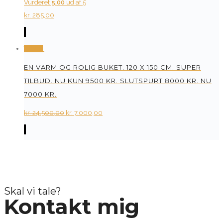
Vurderet
5.00
ud af 5
kr.
285,00
Tilbud
EN VARM OG ROLIG BUKET. 120 X 150 CM. SUPER
TILBUD. NU KUN 9500 KR. SLUTSPURT 8000 KR. NU
7000 KR.
Original
Current
kr.
24.500,00
kr.
7.000,00
price
price
was:
is:
kr. 24.500,00.
kr. 7.000,00.
Skal vi tale?
Kontakt mig