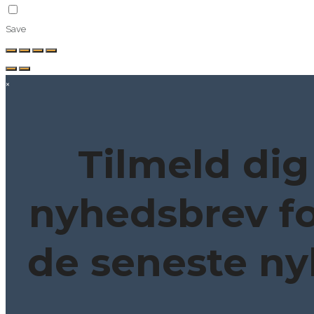
Save
×
Tilmeld dig
nyhedsbrev fo
de seneste ny