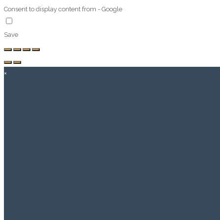
Consent to display content from - Google
Save
×