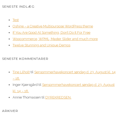
SENESTE INDLÆG
Test
Oshine – a Creative Multipurpose WordPress theme
If You Are Good At Something, Don’t Do It For Free
Woocommerce, WPML, Master Slider and much more
Twelve Stunning and Unique Demos
SENESTE KOMMENTARER
Tine Lilholt
til
Sensommerhavekoncert søndag d. 23. August kl. 14
– 18.
Inger Kjærsgård
til
Sensommerhavekoncert søndag d. 23. August
kl. 14 – 18.
Annie Thomassen
til
DYREKREDSEN.
ARKIVER