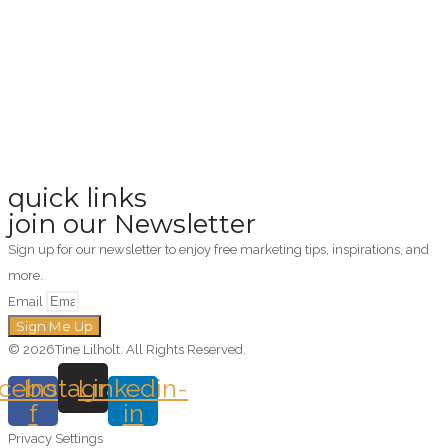
quick links
join our Newsletter
Sign up for our newsletter to enjoy free marketing tips, inspirations, and
more.
Email
Sign Me Up
© 2026Tine Lilholt. All Rights Reserved.
cebook-
Instagram
Linkedin-
f
in
Privacy Settings